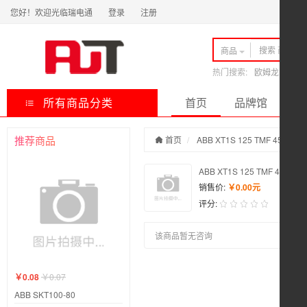
您好！欢迎光临瑞电通
登录
注册
商品
热门搜索:
欧姆龙
ABB
所有商品分类
首页
品牌馆
快
推荐商品
首页
ABB XT1S 125 TMF 45-500 3
ABB XT1S 125 TMF 45-500 
销售价:
￥0.00元
评分:
该商品暂无咨询
￥0.08
￥0.07
ABB SKT100-80