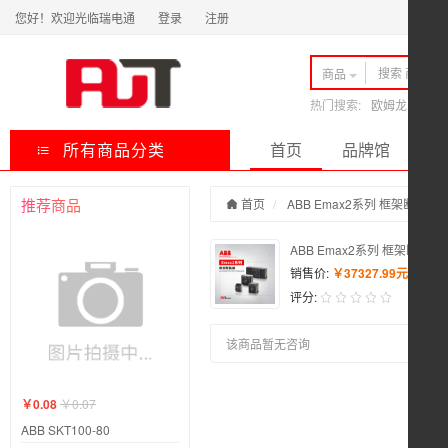
您好！欢迎光临瑞电通
登录
注册
商品
热门搜索:
欧姆龙
ABB
所有商品分类
首页
品牌馆
快
推荐商品
首页
ABB Emax2系列 框架断路器 E
ABB Emax2系列 框架断路器 E2S
销售价:
￥37327.99元
评分:
该商品暂无咨询
￥0.08
￥0.07
ABB SKT100-80