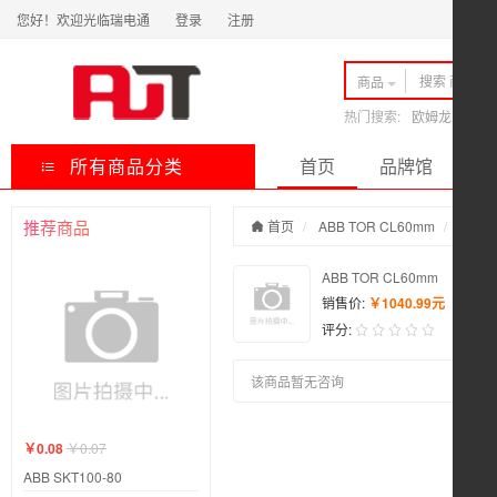
您好！欢迎光临瑞电通
登录
注册
商品
热门搜索:
欧姆龙
ABB
所有商品分类
首页
品牌馆
快
推荐商品
首页
ABB TOR CL60mm
商品咨
ABB TOR CL60mm
销售价:
￥1040.99元
评分:
该商品暂无咨询
￥0.08
￥0.07
ABB SKT100-80