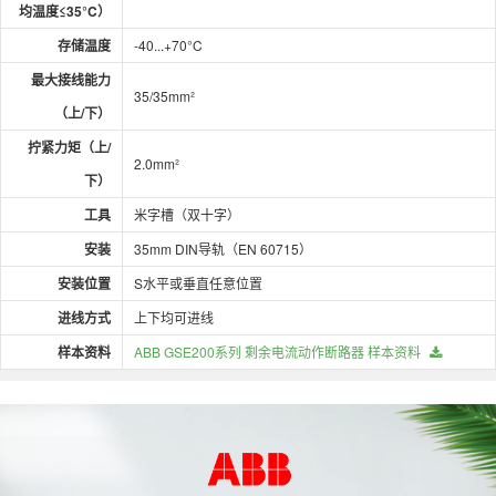
均温度≤35°C）
存储温度
-40...+70°C
最大接线能力
35/35mm²
（上/下）
拧紧力矩（上/
2.0mm²
下）
工具
米字槽（双十字）
安装
35mm DIN导轨（EN 60715）
安装位置
S水平或垂直任意位置
进线方式
上下均可进线
样本资料
ABB GSE200系列 剩余电流动作断路器 样本资料