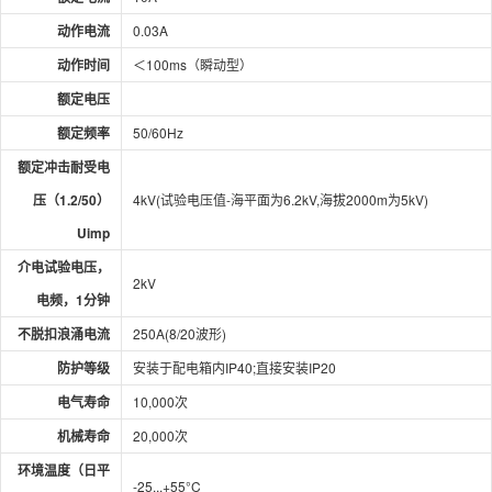
动作电流
0.03A
动作时间
＜100ms（瞬动型）
额定电压
额定频率
50/60Hz
额定冲击耐受电
压（1.2/50）
4kV(试验电压值-海平面为6.2kV,海拔2000m为5kV)
Uimp
介电试验电压，
2kV
电频，1分钟
不脱扣浪涌电流
250A(8/20波形)
防护等级
安装于配电箱内IP40;直接安装IP20
电气寿命
10,000次
机械寿命
20,000次
环境温度（日平
-25...+55°C