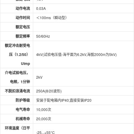
动作电流
0.03A
动作时间
＜100ms（瞬动型）
额定电压
额定频率
50/60Hz
额定冲击耐受电
压（1.2/50）
4kV(试验电压值-海平面为6.2kV,海拔2000m为5kV)
Uimp
介电试验电压，
2kV
电频，1分钟
不脱扣浪涌电流
250A(8/20波形)
防护等级
安装于配电箱内IP40;直接安装IP20
电气寿命
10,000次
机械寿命
20,000次
环境温度（日平
-25...+55°C