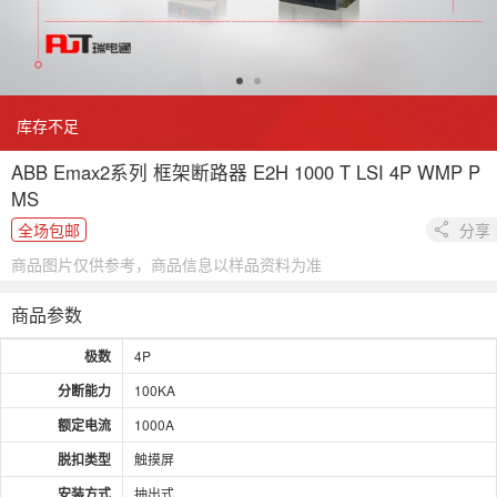
库存不足
ABB Emax2系列 框架断路器 E2H 1000 T LSI 4P WMP P
MS
全场包邮
分享
商品图片仅供参考，商品信息以样品资料为准
商品参数
极数
4P
分断能力
100KA
额定电流
1000A
脱扣类型
触摸屏
安装方式
抽出式